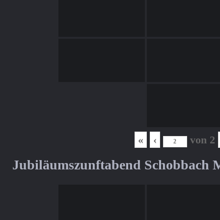
«
‹
von
2
Jubiläumszunftabend Schobbach M