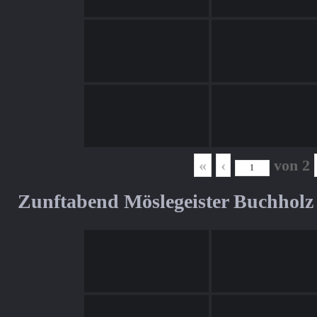
«
‹
von
2
Zunftabend Möslegeister Buchholz