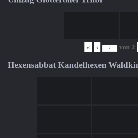
«
‹
von
2
Hexensabbat Kandelhexen Waldki