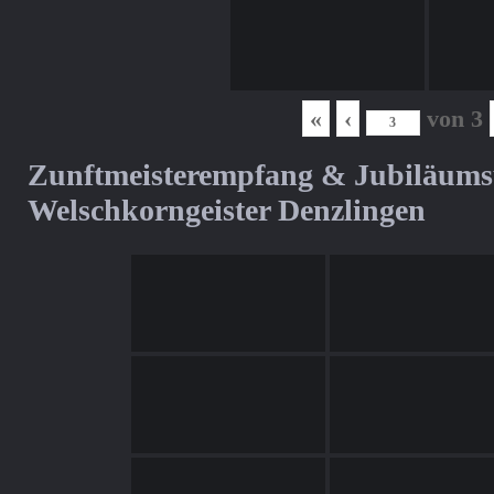
«
‹
von
3
Zunftmeisterempfang & Jubiläum
Welschkorngeister Denzlingen