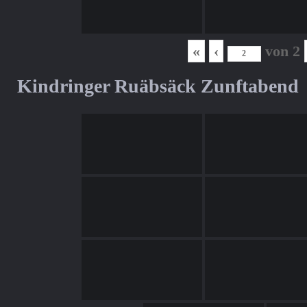
«
‹
von
2
Kindringer Ruäbsäck Zunftabend