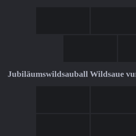
Jubiläumswildsauball Wildsaue v