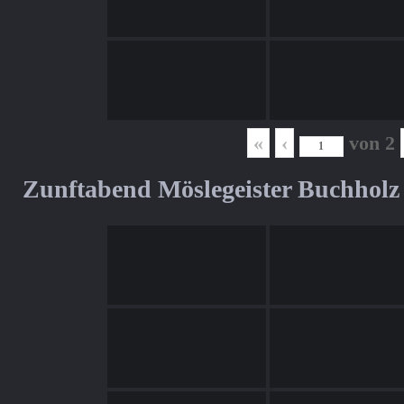
«
‹
von
2
Zunftabend Möslegeister Buchholz