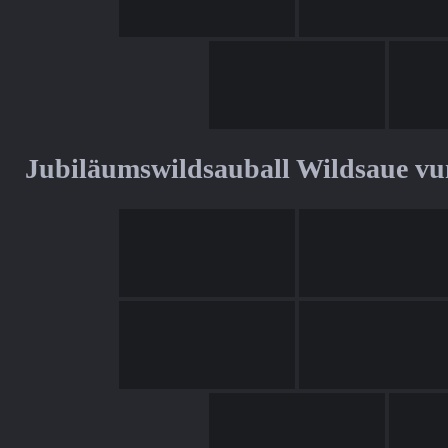
Jubiläumswildsauball Wildsaue v