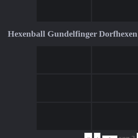
Hexenball Gundelfinger Dorfhexen
«
‹
von
2