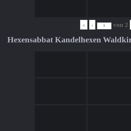
«
‹
von
2
Hexensabbat Kandelhexen Waldki