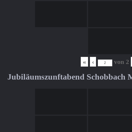
«
‹
von
2
Jubiläumszunftabend Schobbach M