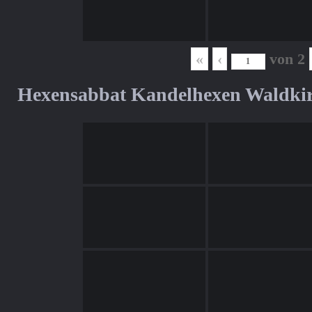
«
‹
von
2
Hexensabbat Kandelhexen Waldki