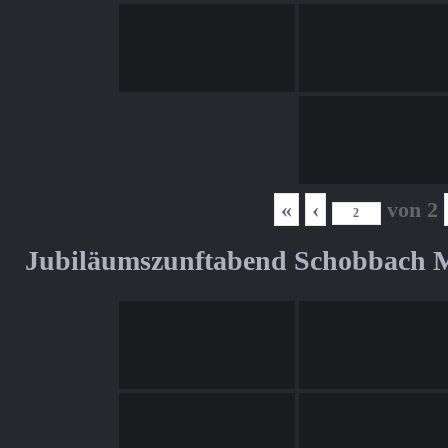
«
‹
von
2
Jubiläumszunftabend Schobbach M