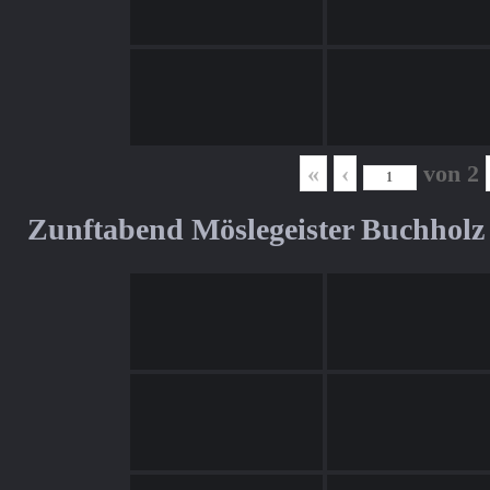
«
‹
von
2
Zunftabend Möslegeister Buchholz