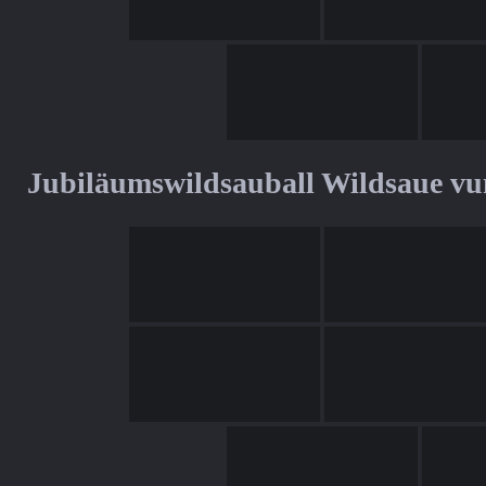
Jubiläumswildsauball Wildsaue v