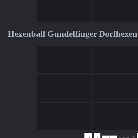
Hexenball Gundelfinger Dorfhexen
«
‹
von
2