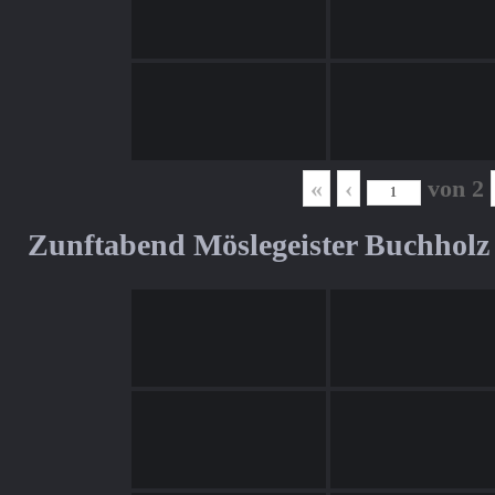
«
‹
von
2
Zunftabend Möslegeister Buchholz