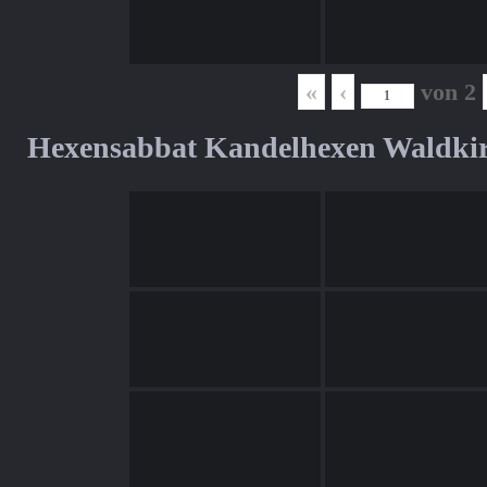
«
‹
von
2
Hexensabbat Kandelhexen Waldki