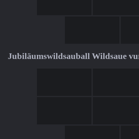
Jubiläumswildsauball Wildsaue v