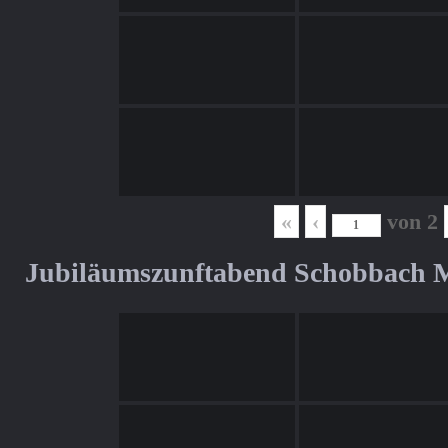
«
‹
von
2
Jubiläumszunftabend Schobbach M