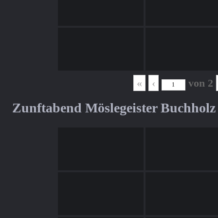
«
‹
von
2
Zunftabend Möslegeister Buchholz