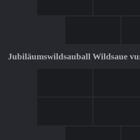
Jubiläumswildsauball Wildsaue v