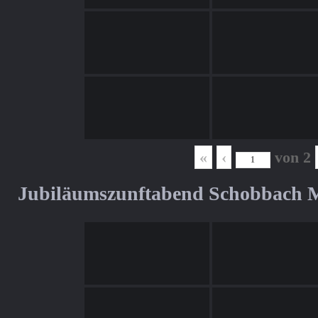
«
‹
von
2
Jubiläumszunftabend Schobbach M