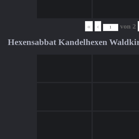
«
‹
von
2
Hexensabbat Kandelhexen Waldki