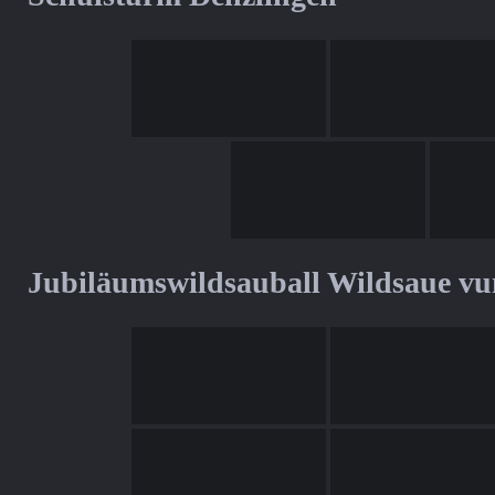
Jubiläumswildsauball Wildsaue v