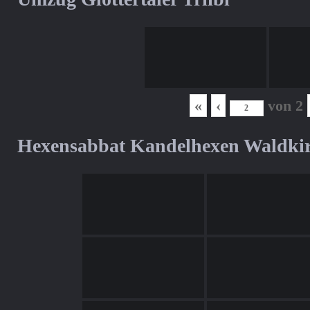
«
‹
von
2
Hexensabbat Kandelhexen Waldki