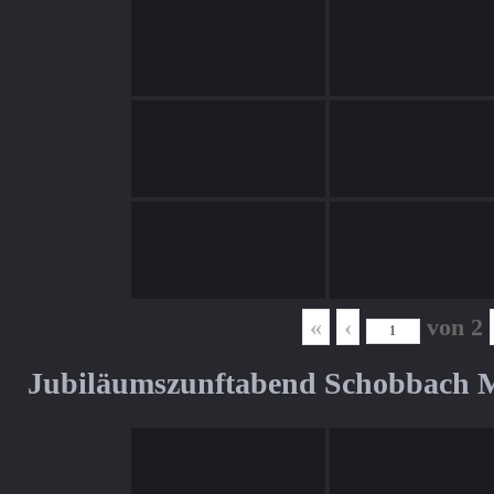
«
‹
von
2
Jubiläumszunftabend Schobbach M