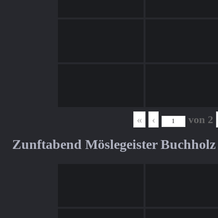
«
‹
von
2
Zunftabend Möslegeister Buchholz