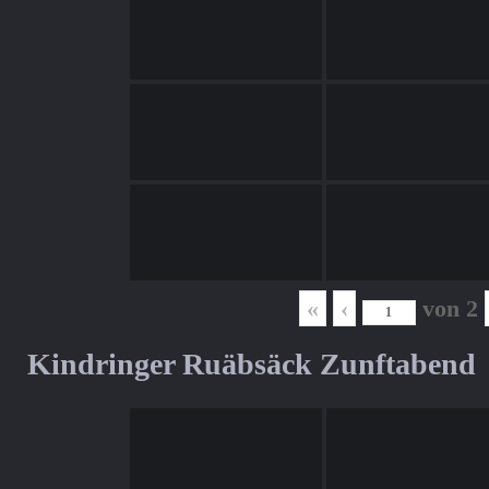
«
‹
von
2
Kindringer Ruäbsäck Zunftabend