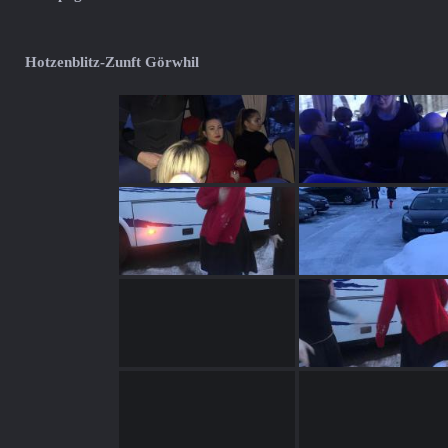
Hotzenblitz-Zunft Görwhil