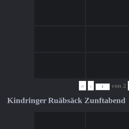
«
‹
von
2
Kindringer Ruäbsäck Zunftabend