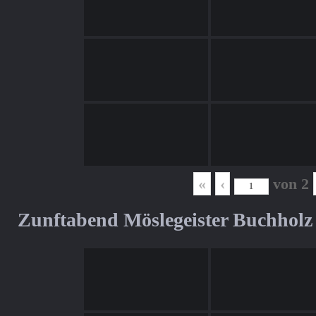
«
‹
von
2
Zunftabend Möslegeister Buchholz