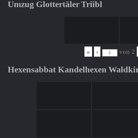
Umzug Glottertäler Triibl
«
‹
von
2
Hexensabbat Kandelhexen Waldki