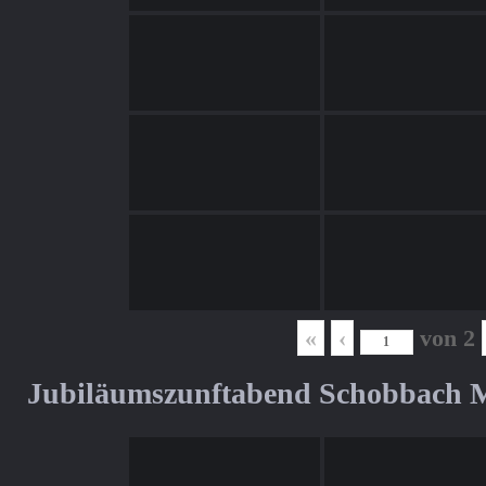
«
‹
von
2
Jubiläumszunftabend Schobbach M