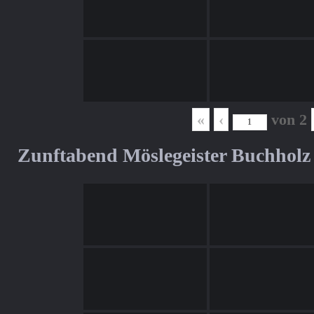
«
‹
von
2
Zunftabend Möslegeister Buchholz