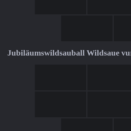
Jubiläumswildsauball Wildsaue v