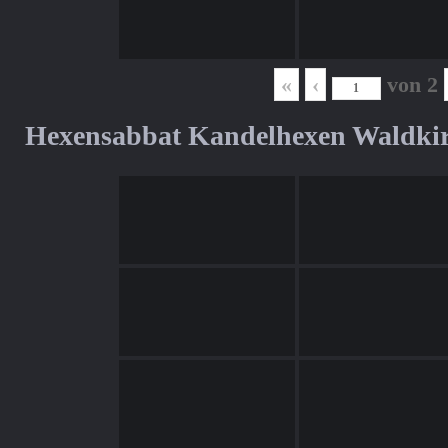
«
‹
von
2
Hexensabbat Kandelhexen Waldki