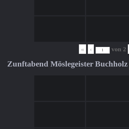
«
‹
von
2
Zunftabend Möslegeister Buchholz