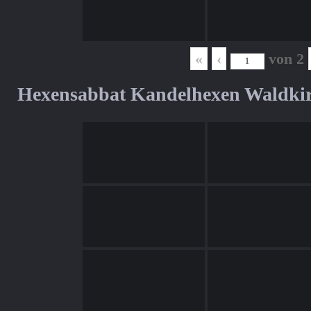
«
‹
von
2
Hexensabbat Kandelhexen Waldki