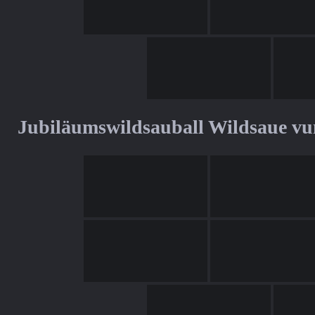
Jubiläumswildsauball Wildsaue v