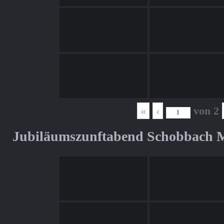
«
‹
von
2
Jubiläumszunftabend Schobbach M