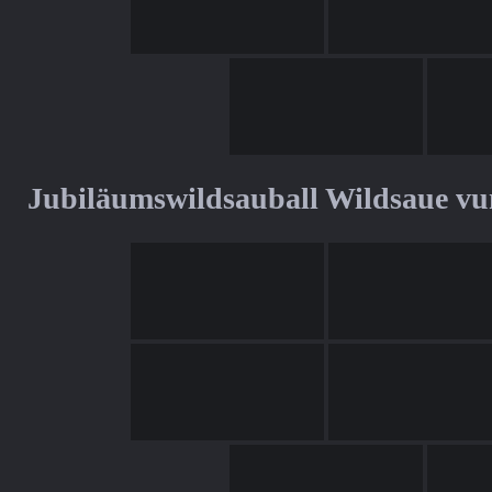
Jubiläumswildsauball Wildsaue v