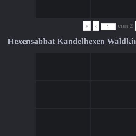
«
‹
von
2
Hexensabbat Kandelhexen Waldki