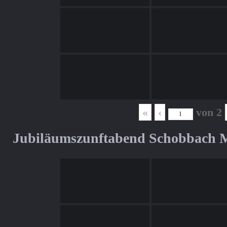
«
‹
von
2
Jubiläumszunftabend Schobbach M