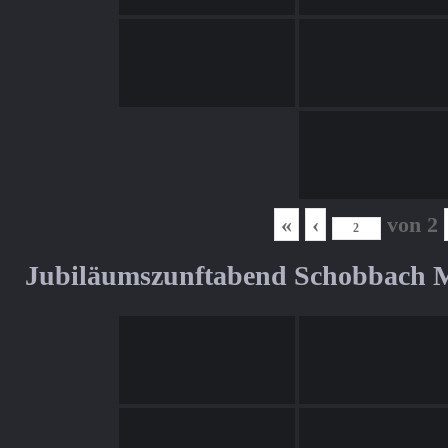
«
‹
von
2
Jubiläumszunftabend Schobbach M