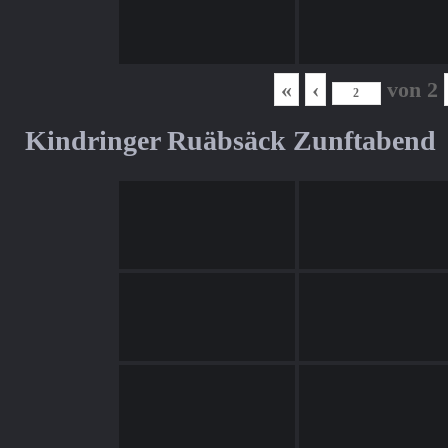
«
‹
von
2
Kindringer Ruäbsäck Zunftabend