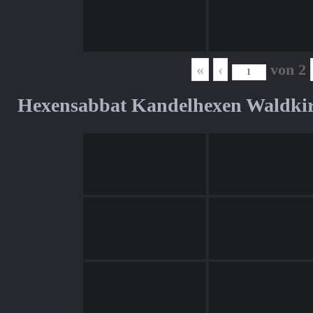
«
‹
von
2
Hexensabbat Kandelhexen Waldki