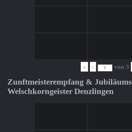
«
‹
von
3
Zunftmeisterempfang & Jubiläum
Welschkorngeister Denzlingen