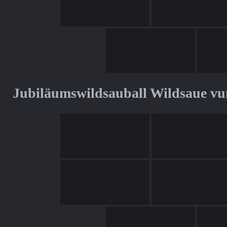
Jubiläumswildsauball Wildsaue v