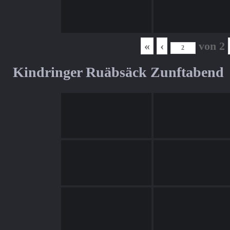
«
‹
von
2
Kindringer Ruäbsäck Zunftabend