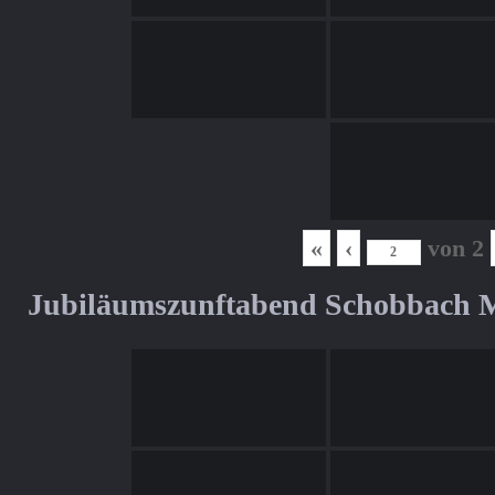
«
‹
von
2
Jubiläumszunftabend Schobbach M