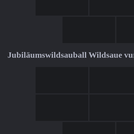
Jubiläumswildsauball Wildsaue v