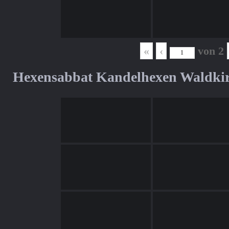
«
‹
von
2
Hexensabbat Kandelhexen Waldki