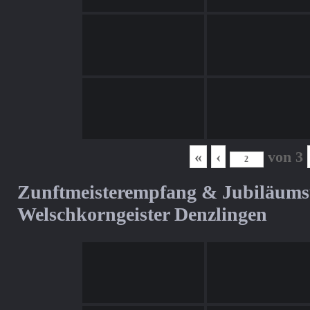
«
‹
von
3
Zunftmeisterempfang & Jubiläum
Welschkorngeister Denzlingen