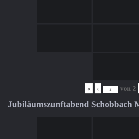
«
‹
von
2
Jubiläumszunftabend Schobbach M