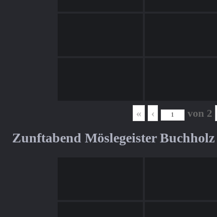
«
‹
von
2
Zunftabend Möslegeister Buchholz