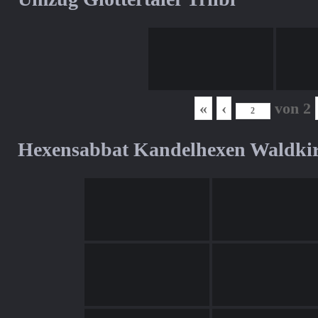
«
‹
von
2
Hexensabbat Kandelhexen Waldki