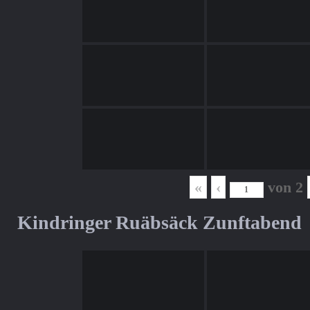
«
‹
von
2
Kindringer Ruäbsäck Zunftabend