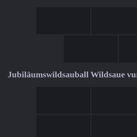
Jubiläumswildsauball Wildsaue v