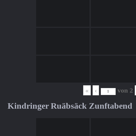
«
‹
von
2
Kindringer Ruäbsäck Zunftabend