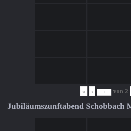
«
‹
von
2
Jubiläumszunftabend Schobbach M