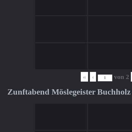
«
‹
von
2
Zunftabend Möslegeister Buchholz