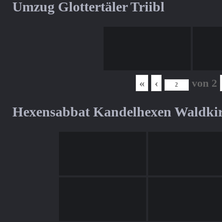
Umzug Glottertäler Triibl
«
‹
von
2
Hexensabbat Kandelhexen Waldki