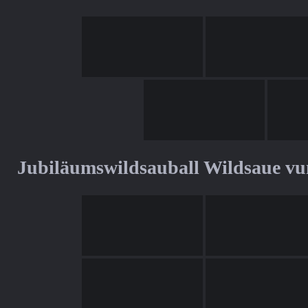
Jubiläumswildsauball Wildsaue v