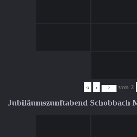
«
‹
von
2
Jubiläumszunftabend Schobbach M