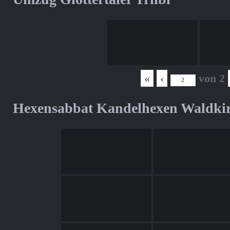
«
‹
von
2
Hexensabbat Kandelhexen Waldki