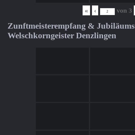
«
‹
von
3
Zunftmeisterempfang & Jubiläum
Welschkorngeister Denzlingen