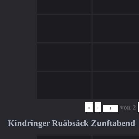
«
‹
von
2
Kindringer Ruäbsäck Zunftabend