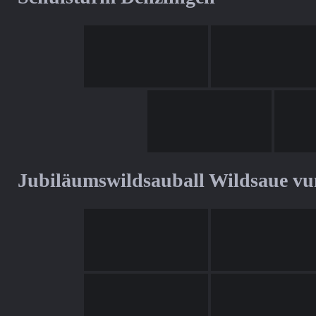
Jubiläumswildsauball Wildsaue v