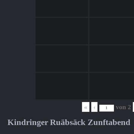
«
‹
von
2
Kindringer Ruäbsäck Zunftabend