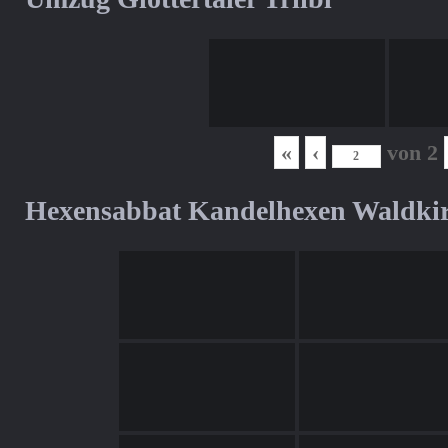
«
‹
von
2
Hexensabbat Kandelhexen Waldki