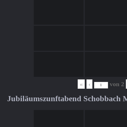
«
‹
von
2
Jubiläumszunftabend Schobbach M