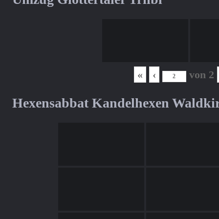
«
‹
von
2
Hexensabbat Kandelhexen Waldki