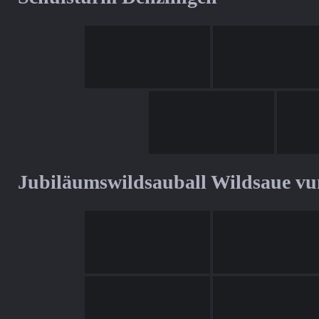
Jubiläumswildsauball Wildsaue v