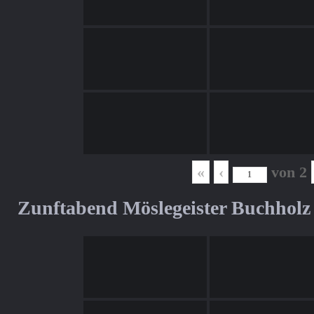
«
‹
von
2
Zunftabend Möslegeister Buchholz