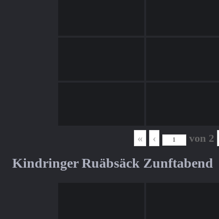
«
‹
von
2
Kindringer Ruäbsäck Zunftabend