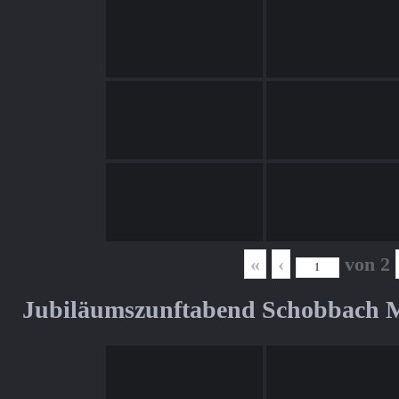
«
‹
von
2
Jubiläumszunftabend Schobbach M