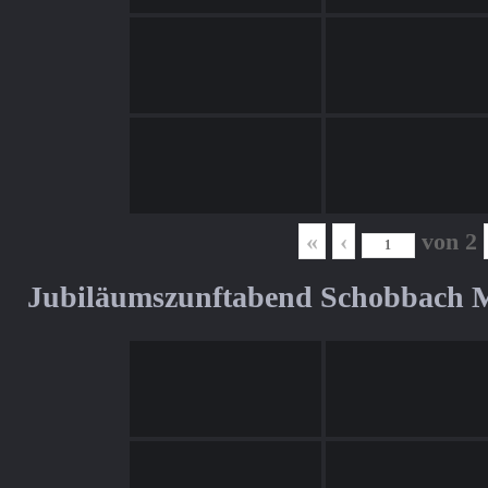
«
‹
von
2
Jubiläumszunftabend Schobbach M