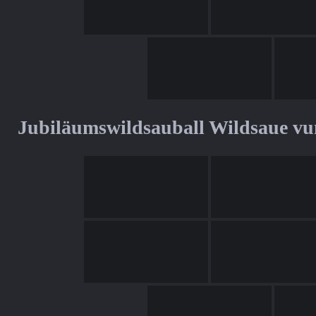
Jubiläumswildsauball Wildsaue v