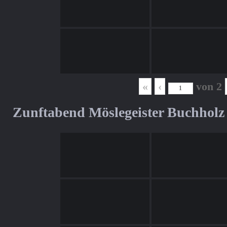
«
‹
von
2
Zunftabend Möslegeister Buchholz