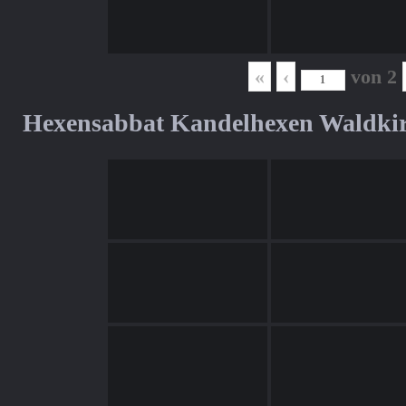
«
‹
von
2
Hexensabbat Kandelhexen Waldki