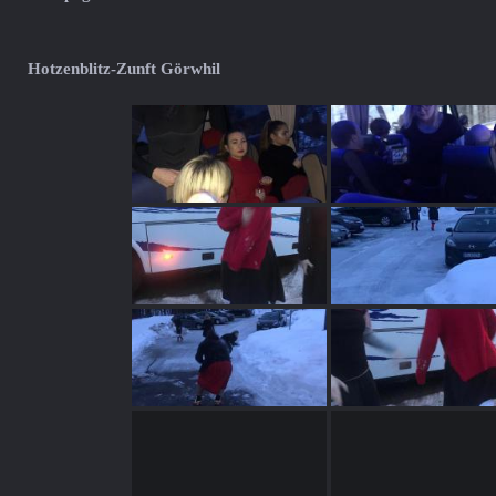
Hotzenblitz-Zunft Görwhil