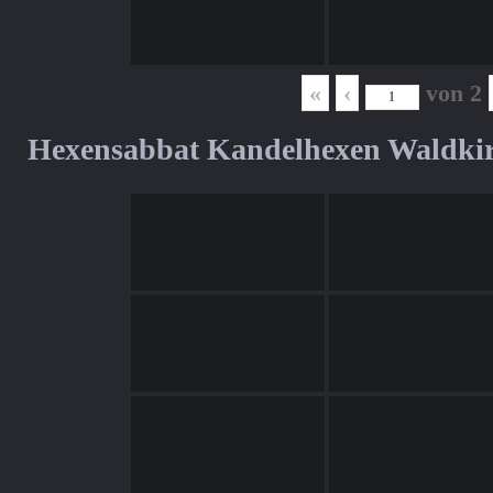
«
‹
von
2
Hexensabbat Kandelhexen Waldki