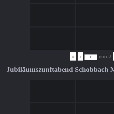
«
‹
von
2
Jubiläumszunftabend Schobbach M