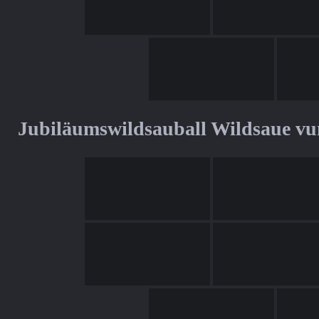
Jubiläumswildsauball Wildsaue v