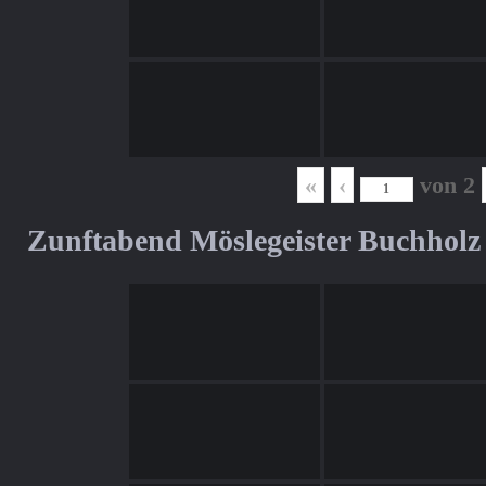
«
‹
von
2
Zunftabend Möslegeister Buchholz