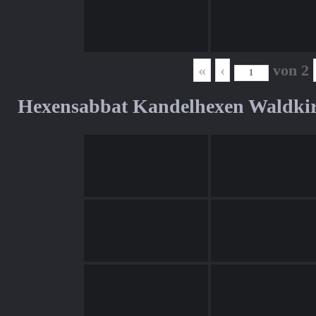
«
‹
von
2
Hexensabbat Kandelhexen Waldki