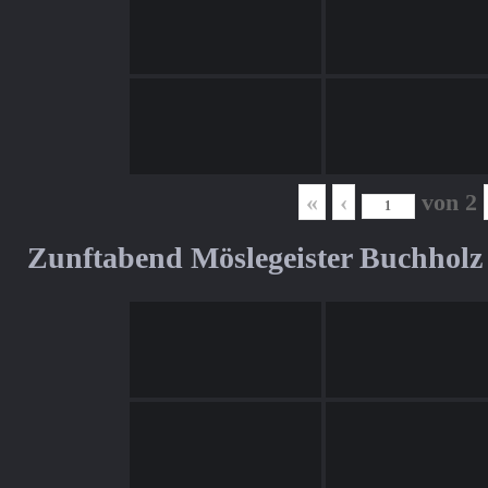
«
‹
von
2
Zunftabend Möslegeister Buchholz