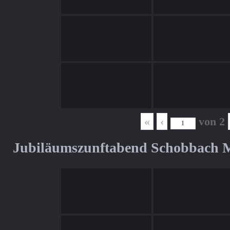
«
‹
von
2
Jubiläumszunftabend Schobbach M