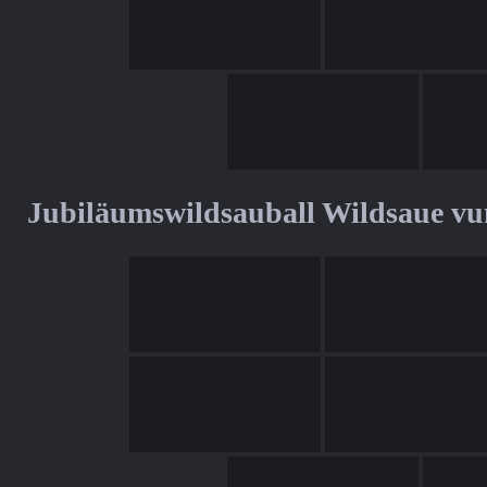
Jubiläumswildsauball Wildsaue v