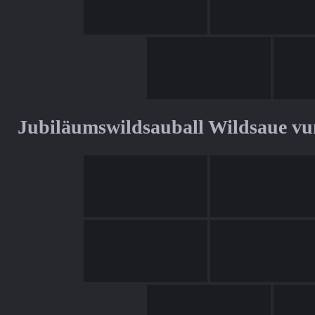
Jubiläumswildsauball Wildsaue v