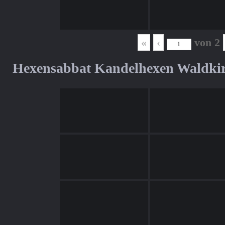
«
‹
von
2
Hexensabbat Kandelhexen Waldki