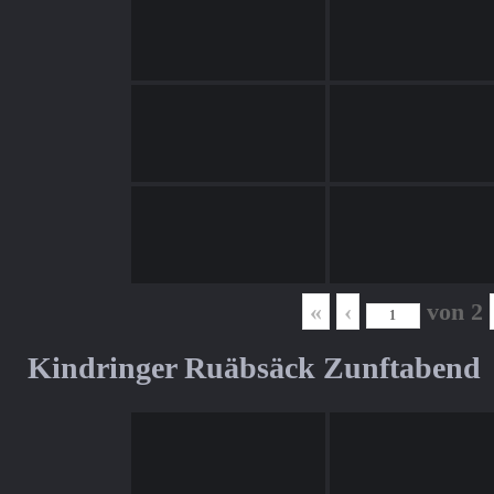
«
‹
von
2
Kindringer Ruäbsäck Zunftabend