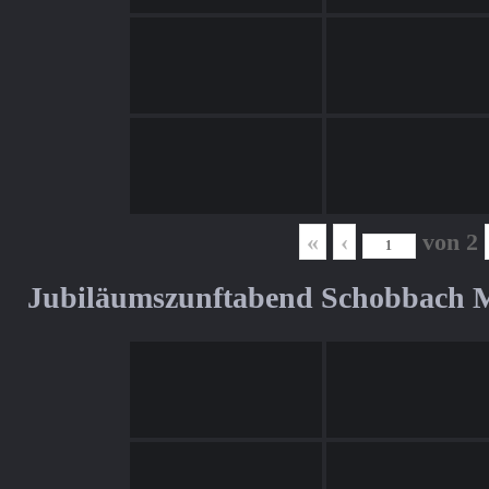
«
‹
von
2
Jubiläumszunftabend Schobbach M