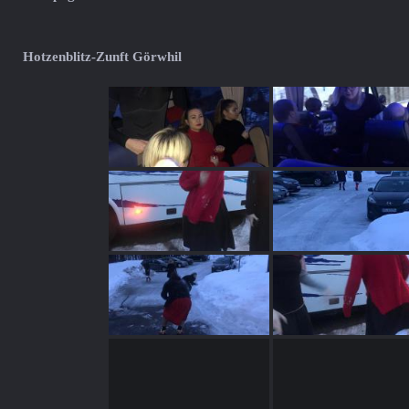
Hotzenblitz-Zunft Görwhil