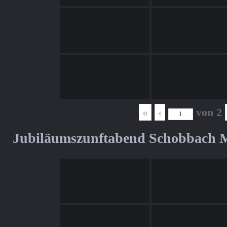
«
‹
von
2
Jubiläumszunftabend Schobbach M