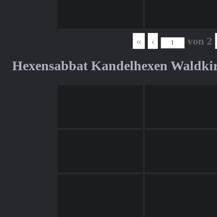
«
‹
von
2
Hexensabbat Kandelhexen Waldki