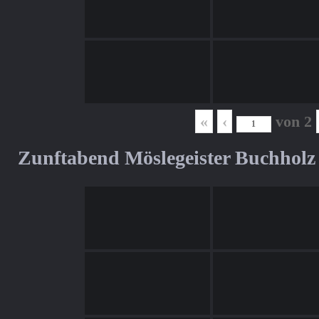
«
‹
von
2
Zunftabend Möslegeister Buchholz