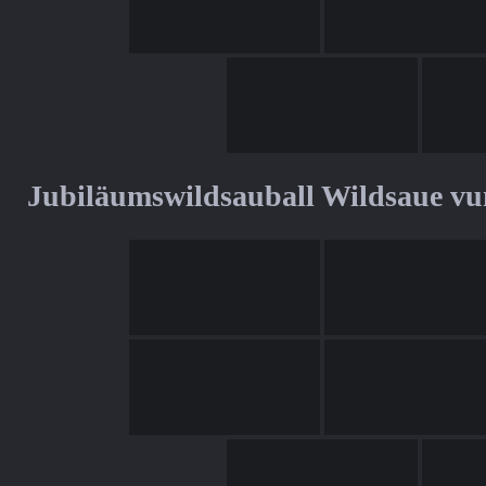
Jubiläumswildsauball Wildsaue v