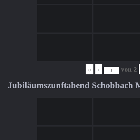
«
‹
von
2
Jubiläumszunftabend Schobbach M