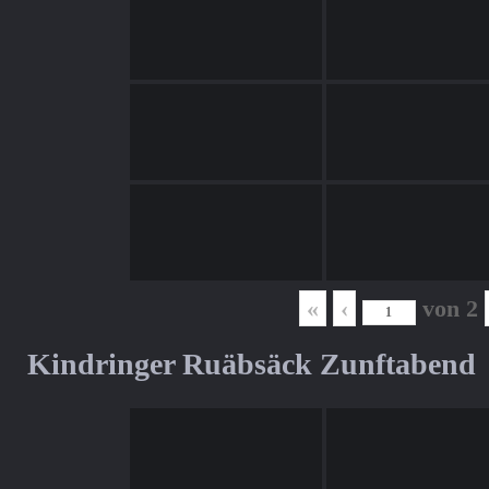
«
‹
von
2
Kindringer Ruäbsäck Zunftabend