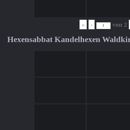
«
‹
von
2
Hexensabbat Kandelhexen Waldki