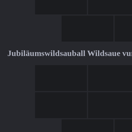
Jubiläumswildsauball Wildsaue v