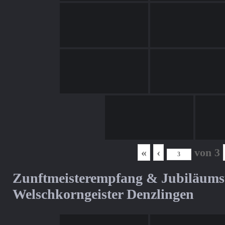
«
‹
von
3
Zunftmeisterempfang & Jubiläum
Welschkorngeister Denzlingen