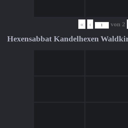
«
‹
von
2
Hexensabbat Kandelhexen Waldki