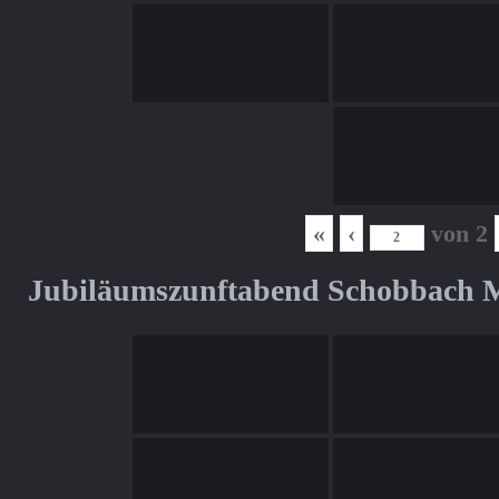
«
‹
von
2
Jubiläumszunftabend Schobbach M