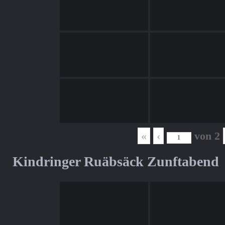
«
‹
von
2
Kindringer Ruäbsäck Zunftabend