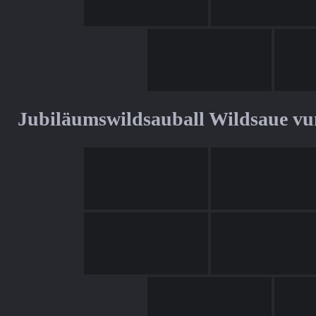
Jubiläumswildsauball Wildsaue v