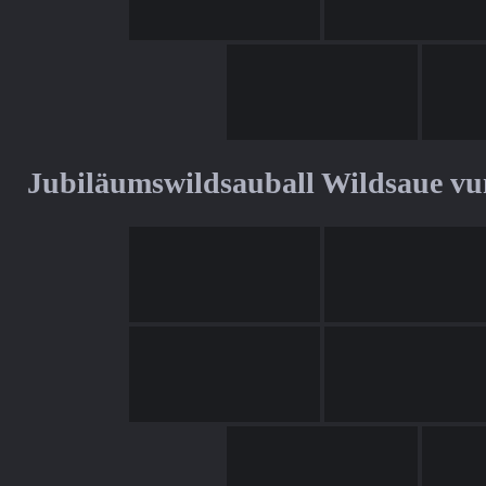
Jubiläumswildsauball Wildsaue v