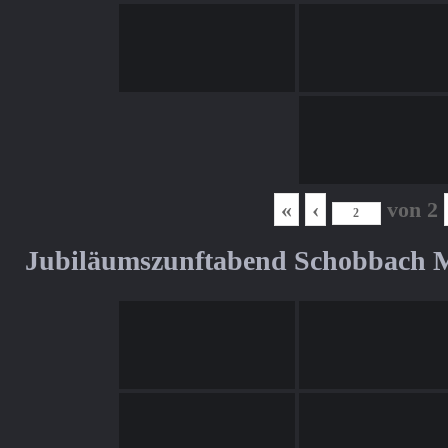
«
‹
von
2
Jubiläumszunftabend Schobbach M