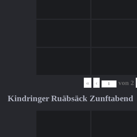
«
‹
von
2
Kindringer Ruäbsäck Zunftabend