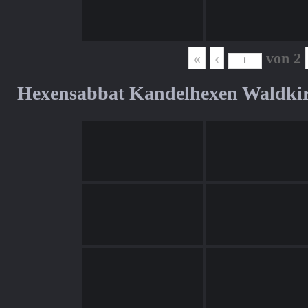
«
‹
von
2
Hexensabbat Kandelhexen Waldki