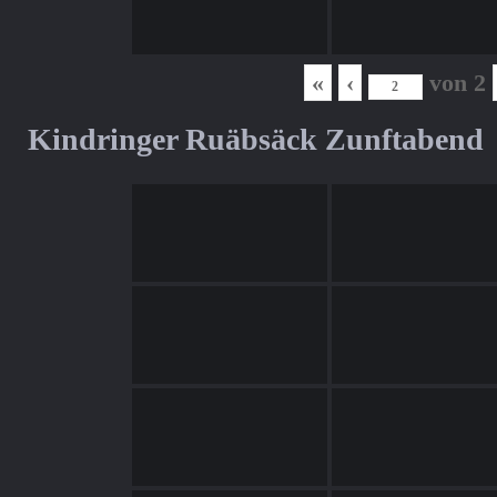
«
‹
von
2
Kindringer Ruäbsäck Zunftabend