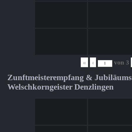
«
‹
von
3
Zunftmeisterempfang & Jubiläum
Welschkorngeister Denzlingen