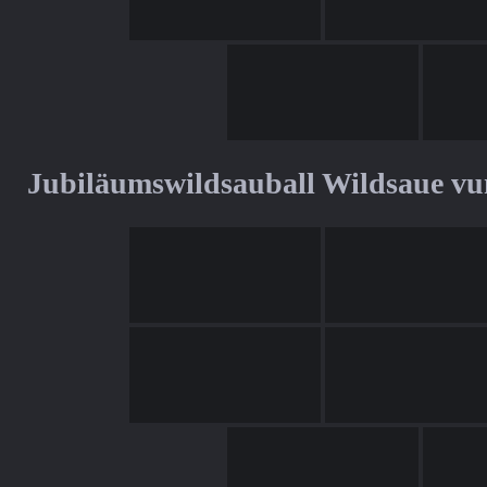
Jubiläumswildsauball Wildsaue v