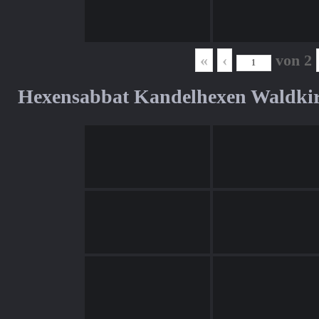
«
‹
von
2
Hexensabbat Kandelhexen Waldki