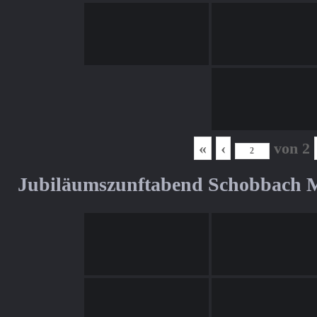
«
‹
von
2
Jubiläumszunftabend Schobbach M