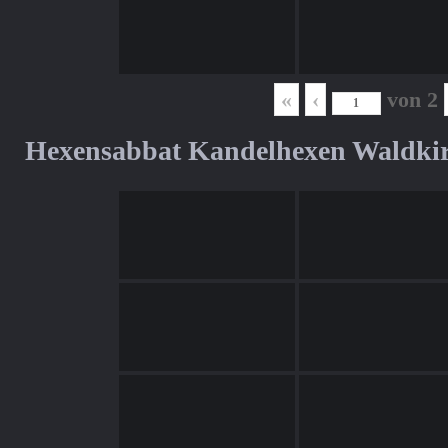
«
‹
von
2
Hexensabbat Kandelhexen Waldki