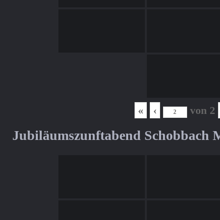
«
‹
von
2
Jubiläumszunftabend Schobbach M