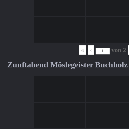
«
‹
von
2
Zunftabend Möslegeister Buchholz