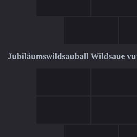
Jubiläumswildsauball Wildsaue v